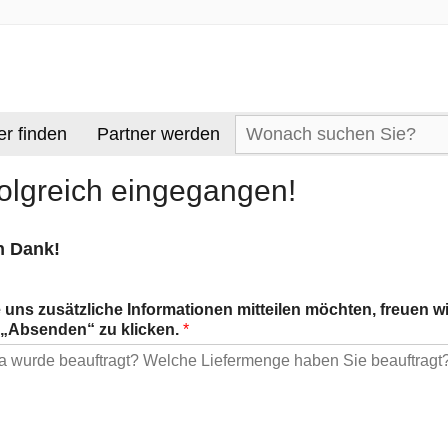
Suche
er finden
Partner werden
nach:
folgreich eingegangen!
n Dank!
 uns zusätzliche Informationen mitteilen möchten, freuen w
f „Absenden“ zu klicken.
*